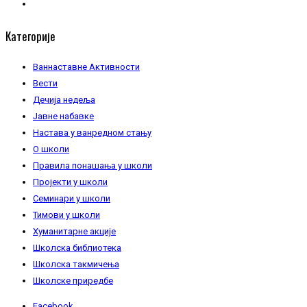
Категорије
Ваннаставне Активности
Вести
Дечија недеља
Јавне набавке
Настава у ванредном стању
О школи
Правила понашања у школи
Пројекти у школи
Семинари у школи
Тимови у школи
Хуманитарне акције
Школска библиотека
Школска такмичења
Школске приредбе
Facebook