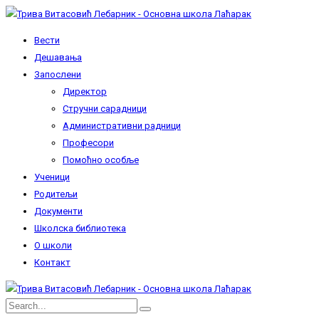
Вести
Дешавања
Запослени
Директор
Стручни сарадници
Административни радници
Професори
Помоћно особље
Ученици
Родитељи
Документи
Школска библиотека
О школи
Контакт