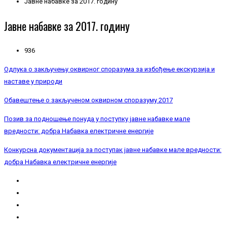
Јавне набавке за 2017. годину
Јавне набавке за 2017. годину
936
Одлука о закључењу оквирног споразума за избођење екскурзија и
наставе у природи
Обавештење о закљученом оквирном споразуму 2017
Позив за подношење понуда у поступку јавне набавке мале
вредности: добра Набавка електричне енергије
Конкурсна документација за поступак јавне набавке мале вредности:
добра Набавка електричне енергије