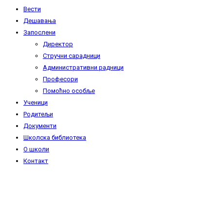
Вести
Дешавања
Запослени
Директор
Стручни сарадници
Административни радници
Професори
Помоћно особље
Ученици
Родитељи
Документи
Школска библиотека
О школи
Контакт