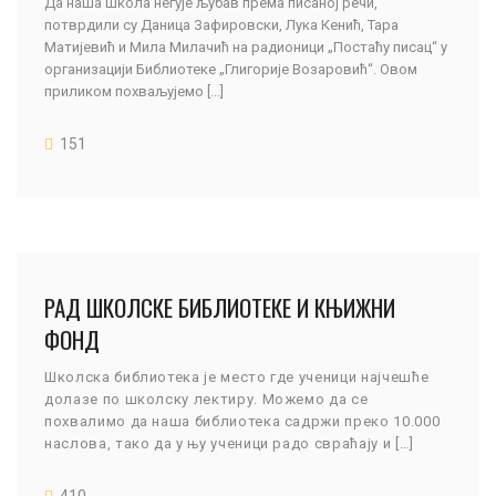
Да наша школа негује љубав према писаној речи,
потврдили су Даница Зафировски, Лука Кенић, Тара
Матијевић и Мила Милачић на радионици „Постаћу писац“ у
организацији Библиотеке „Глигорије Возаровић“. Овом
приликом похваљујемо [...]
151
РАД ШКОЛСКЕ БИБЛИОТЕКЕ И КЊИЖНИ
ФОНД
Школска библиотека је место где ученици најчешће
долазе по школску лектиру. Можемо да се
похвалимо да наша библиотека садржи преко 10.000
наслова, тако да у њу ученици радо свраћају и […]
410