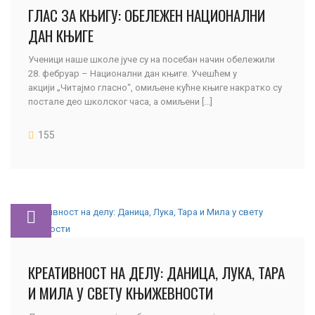
ГЛАС ЗА КЊИГУ: ОБЕЛЕЖЕН НАЦИОНАЛНИ
ДАН КЊИГЕ
Ученици наше школе јуче су на посебан начин обележили
28. фебруар – Национални дан књиге. Учешћем у
акцији „Читајмо гласно“, омиљене кућне књиге накратко су
постале део школског часа, а омиљени [...]
155
КРЕАТИВНОСТ НА ДЕЛУ: ДАНИЦА, ЛУКА, ТАРА
И МИЛА У СВЕТУ КЊИЖЕВНОСТИ