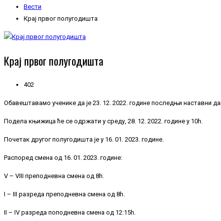
Вести
Крај првог полугодишта
Крај првог полугодишта
402
Обавештавамо ученике да је 23. 12. 2022. године последњи наставни д
Подела књижица ће се одржати у среду, 28. 12. 2022. године у 10h.
Почетак другог полугодишта је у 16. 01. 2023. године.
Распоред смена од 16. 01. 2023. године:
V – VIII преподневна смена од 8h.
I – III разреда преподневна смена од 8h.
II – IV разреда поподневна смена од 12:15h.