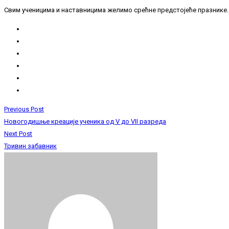
Свим ученицима и наставницима желимо срећне предстојеће празнике.
Previous Post
Новогодишње креације ученика од V до VII разреда
Next Post
Тривин забавник