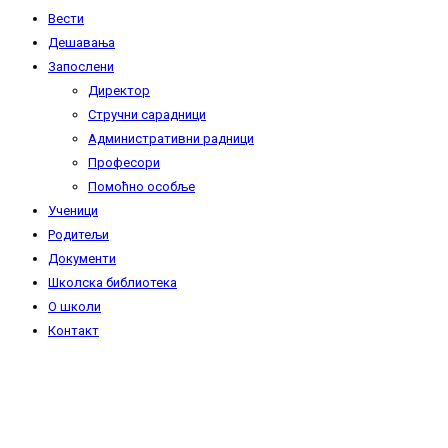
Вести
Дешавања
Запослени
Директор
Стручни сарадници
Административни радници
Професори
Помоћно особље
Ученици
Родитељи
Документи
Школска библиотека
О школи
Контакт