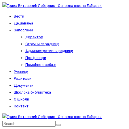
Вести
Дешавања
Запослени
Директор
Стручни сарадници
Административни радници
Професори
Помоћно особље
Ученици
Родитељи
Документи
Школска библиотека
О школи
Контакт