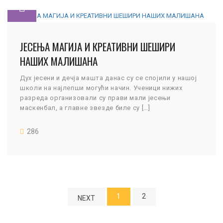
ЈЕСЕЊА МАГИЈА И КРЕАТИВНИ ШЕШИРИ
НАШИХ МАЛИШАНА
Дух јесени и дечја машта данас су се спојили у нашој
школи на најлепши могући начин. Ученици нижих
разреда организовали су прави мали јесењи
маскенбал, а главне звезде биле су […]
286
1
2
NEXT