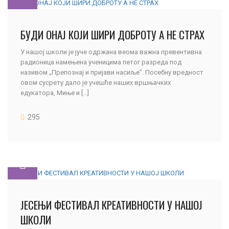
БУДИ ОНАЈ КОЈИ ШИРИ ДОБРОТУ А НЕ СТРАХ
У нашој школи је јуче одржана веома важна превентивна
радионица намењена ученицима петог разреда под
називом „Препознај и пријави насиље”. Посебну вредност
овом сусрету дало је учешће наших вршњачких
едукатора, Миње и [...]
295
ЈЕСЕЊИ ФЕСТИВАЛ КРЕАТИВНОСТИ У НАШОЈ
ШКОЛИ