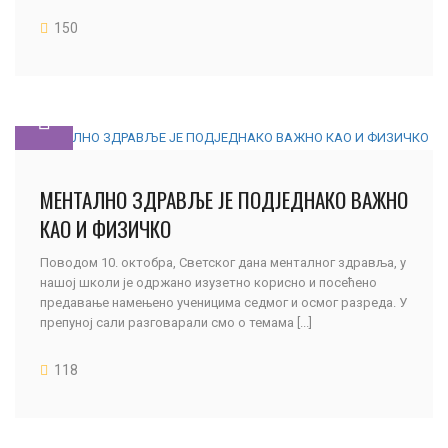
150
МЕНТАЛНО ЗДРАВЉЕ ЈЕ ПОДЈЕДНАКО ВАЖНО
КАО И ФИЗИЧКО
Поводом 10. октобра, Светског дана менталног здравља, у
нашој школи је одржано изузетно корисно и посећено
предавање намењено ученицима седмог и осмог разреда. У
препуној сали разговарали смо о темама [...]
118