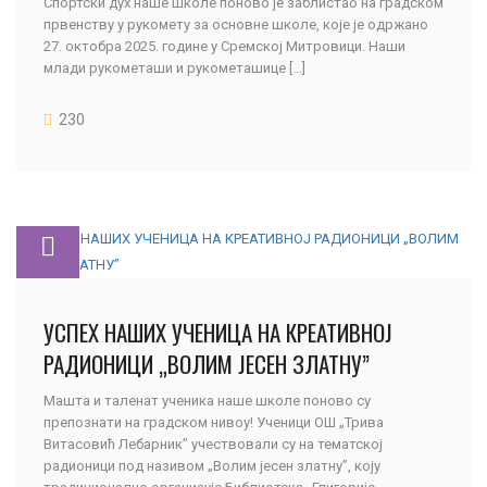
Спортски дух наше школе поново је заблистао на градском
првенству у рукомету за основне школе, које је одржано
27. октобра 2025. године у Сремској Митровици. Наши
млади рукометаши и рукометашице [...]
230
УСПЕХ НАШИХ УЧЕНИЦА НА КРЕАТИВНОЈ
РАДИОНИЦИ „ВОЛИМ ЈЕСЕН ЗЛАТНУ”
Машта и таленат ученика наше школе поново су
препознати на градском нивоу! Ученици ОШ „Трива
Витасовић Лебарник” учествовали су на тематској
радионици под називом „Волим јесен златну”, коју