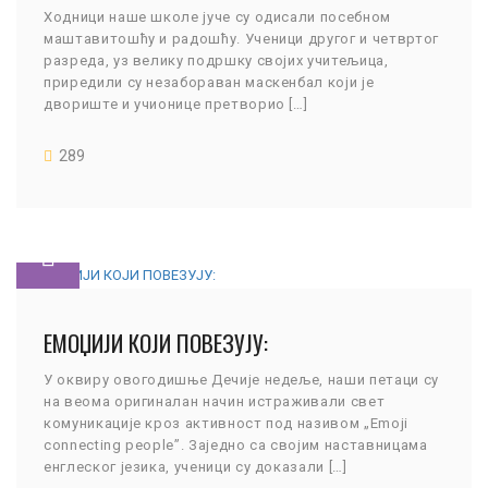
Ходници наше школе јуче су одисали посебном
маштавитошћу и радошћу. Ученици другог и четвртог
разреда, уз велику подршку својих учитељица,
приредили су незабораван маскенбал који је
двориште и учионице претворио […]
289
ЕМOЏИЈИ КОЈИ ПОВЕЗУЈУ:
У оквиру овогодишње Дечије недеље, наши петаци су
на веома оригиналан начин истраживали свет
комуникације кроз активност под називом „Emoji
connecting people”. Заједно са својим наставницама
енглеског језика, ученици су доказали […]