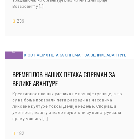
традиционално организује Библиотека „Глигорије
Возаровић” у [...]
236
ВРЕМЕПЛОВ НАШИХ ПЕТАКА СПРЕМАН ЗА
ВЕЛИКЕ АВАНТУРЕ
Креативност наших ученика не познаје границе, а то
су најбоље показали пети разреди на часовима
ликовне културе током Дечије недеље. Спојивши
уметност, машту и мало науке, они су конструисали
праву машину […]
182