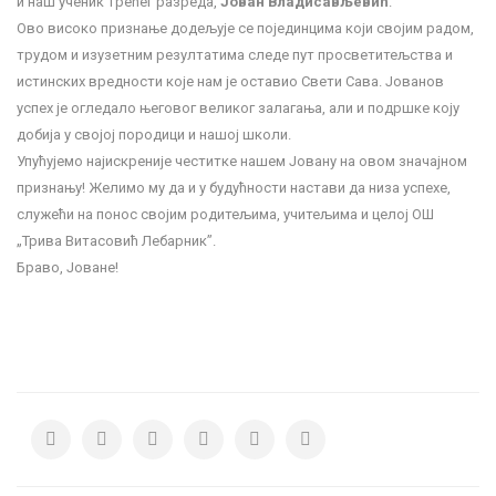
и наш ученик трећег разреда,
Јован Владисављевић
.
Ово високо признање додељује се појединцима који својим радом,
трудом и изузетним резултатима следе пут просветитељства и
истинских вредности које нам је оставио Свети Сава. Јованов
успех је огледало његовог великог залагања, али и подршке коју
добија у својој породици и нашој школи.
Упућујемо најискреније честитке нашем Јовану на овом значајном
признању! Желимо му да и у будућности настави да низа успехе,
служећи на понос својим родитељима, учитељима и целој
ОШ
„Трива Витасовић Лебарник”
.
Браво, Јоване!