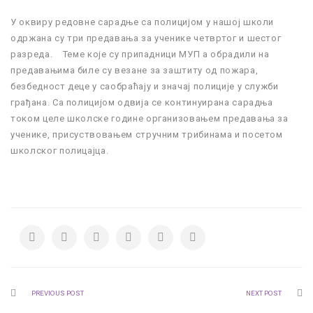
У оквиру редовне сарадње са полицијом у нашој школи
одржана су три предавања за ученике четвртог и шестог
разреда. Теме које су припадници МУП а обрадили на
предавањима биле су везане за заштиту од пожара,
безбедност деце у саобраћају и значај полиције у служби
грађана. Са полицијом одвија се континуирана сарадња
током целе школске године организовањем предавања за
ученике, присуствовањем стручним трибинама и посетом
школског полицајца.
PREVIOUS POST
NEXT POST