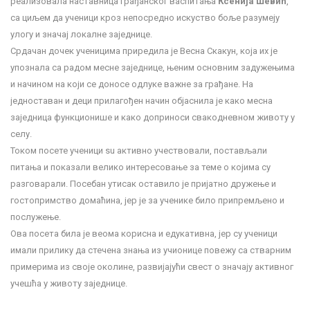
реализовала наставница грађанског васпитања
Ксенија Шевић
,
са циљем да ученици кроз непосредно искуство боље разумеју
улогу и значај локалне заједнице.
Срдачан дочек ученицима приредила је Весна Скакун, која их је
упознала са радом месне заједнице, њеним основним задужењима
и начином на који се доносе одлуке важне за грађане. На
једноставан и деци прилагођен начин објаснила је како месна
заједница функционише и како доприноси свакодневном животу у
селу.
Током посете ученици su активно учествовали, постављали
питања и показали велико интересовање за теме о којима су
разговарали. Посебан утисак оставило је пријатно дружење и
гостопримство домаћина, јер је за ученике било припремљено и
послужење.
Ова посета била је веома корисна и едукативна, јер су ученици
имали прилику да стечена знања из учионице повежу са стварним
примерима из своје околине, развијајући свест о значају активног
учешћа у животу заједнице.