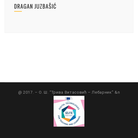
DRAGAN JUZBAŠIĆ
@ 2017. – O. Ш. “Трива Витасовић – Лебарник” &n