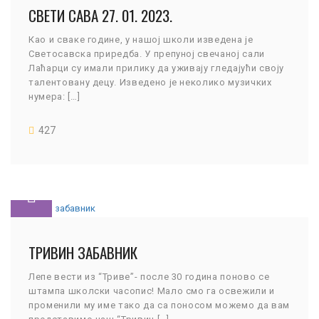
СВЕТИ САВА 27. 01. 2023.
Као и сваке године, у нашој школи изведена је
Светосавска приредба. У препуној свечаној сали
Лаћарци су имали прилику да уживају гледајући своју
талентовану децу. Изведено је неколико музичких
нумера: […]
427
ТРИВИН ЗАБАВНИК
Лепе вести из “Триве”- после 30 година поново се
штампа школски часопис! Мало смо га освежили и
променили му име тако да са поносом можемо да вам