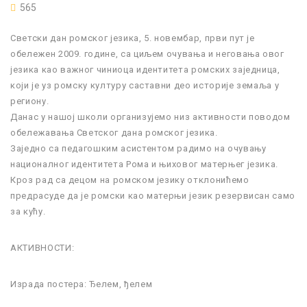
565
Светски дан ромског језика, 5. новембар, први пут је
обележен 2009. године, са циљем очувања и неговања овог
језика као важног чиниоца идентитета ромских заједница,
који је уз ромску културу саставни део историје земаља у
региону.
Данас у нашој школи организујемо низ активности поводом
обележавања Светског дана ромског језика.
Заједно са педагошким асистентом радимо на очувању
националног идентитета Рома и њиховог матерњег језика.
Кроз рад са децом на ромском језику отклонићемо
предрасуде да је ромски као матерњи језик резервисан само
за кућу.
АКТИВНОСТИ:
Израда постера: Ђелем, ђелем