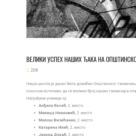
ВЕЛИКИ УСПЕХ НАШИХ ЂАКА НА ОПШТИНСКО
208
Наша школа је данас била домаћин Општинског такмичења 
поносом истичемо да се велики број наших такмичара пл
Награђени ученици су:
Анђела Кесић
, 2. место
Милица Нинковић
, 2. место
Милош Визићанин
, 2. место
Катарина Илић
, 2. место
Јелена Дураћ
, 2. место