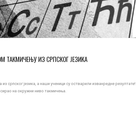
М ТАКМИЧЕЊУ ИЗ СРПСКОГ ЈЕЗИКА
из српског језика, а наши ученици су остварили изванредне резултате!
асирао на окружни ниво такмичења.